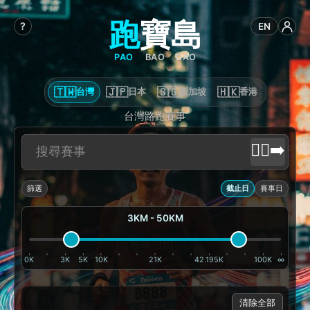
跑
寶
島
?
EN
PAO
BAO
DAO
🇹🇼
🇯🇵
🇸🇬
🇭🇰
台灣
日本
新加坡
香港
台灣路跑賽事
🏃‍♂️‍➡️
篩選
截止日
賽事日
3KM - 50KM
0K
3K
5K
10K
21K
42.195K
100K
∞
清除全部