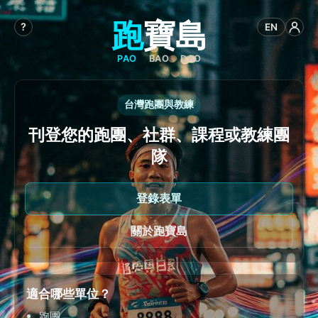
跑
寶
島
?
EN
PAO
BAO
DAO
台灣跑團與教練
刊登您的跑團、社群、課程或教練團
隊
登錄表單
關於跑寶島
適合哪些單位？
跑團