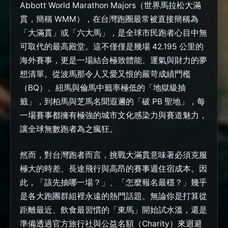
Abbott World Marathon Majors（世界馬拉松大滿
貫，簡稱 WMM），在台灣跑圈最常被直接簡稱為
「大滿貫」或「六大馬」，是全球市民跑者心目中無
可取代的最高殿堂。這不僅僅是幾場 42.195 公里的
海外賽事，更是一場結合極致體能、運氣與財力的夢
想清單。從波馬那令人又愛又恨的嚴苛成績門檻
（BQ）、紐馬與倫馬中籤率極低的「地獄級抽
籤」，到柏馬與芝馬名聞遐邇的「破 PB 聖地」，每
一場賽事都擁有極強的城市文化感染力與賽道魅力，
讓全球無數跑者為之瘋狂。
然而，對台灣跑者而言，挑戰大滿貫意味著必須克服
極大的時差、長途飛行與高昂的賽事週住宿成本。因
此，「該先抽哪一場？」、「怎麼報名最穩？」幾乎
是各大跑團群組裡永遠的熱門話題。無論你是打算從
距離最近、飲食最習慣的「東馬」開始試水溫，還是
準備透過官方旅行社與公益名額（Charity）來迴避