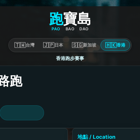
跑
寶
島
PAO
BAO
DAO
🇹🇼
🇯🇵
🇸🇬
🇭🇰
台灣
日本
新加坡
香港
香港跑步賽事
n 路跑
地點 / Location