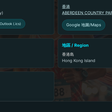
香港
y)
ABERDEEN COUNTRY PAR
Outlook (.ics)
Google 地圖/Maps
地區 / Region
香港島
Hong Kong Island