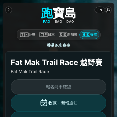
跑
寶
島
?
EN
PAO
BAO
DAO
🇹🇼
🇯🇵
🇸🇬
🇭🇰
台灣
日本
新加坡
香港
香港跑步賽事
Fat Mak Trail Race 越野賽
Fat Mak Trail Race
報名尚未確認
收藏・開報通知