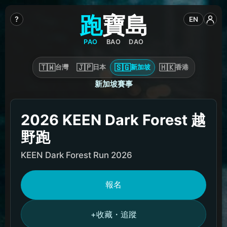
跑
寶
島
?
EN
PAO
BAO
DAO
🇹🇼
🇯🇵
🇸🇬
🇭🇰
台灣
日本
新加坡
香港
新加坡賽事
2026 KEEN Dark Forest 越
野跑
KEEN Dark Forest Run 2026
報名
收藏・追蹤
+