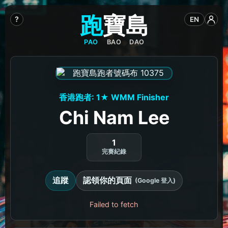
跑
寶
島
?
EN
PAO
BAO
DAO
香港跑者: 1★ WMM Finisher
Chi Nam Lee
1
完賽紀錄
追蹤
認領你的頁面
(Google 登入)
Failed to fetch