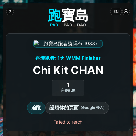
跑
寶
島
?
EN
PAO
BAO
DAO
香港跑者: 1★ WMM Finisher
Chi Kit CHAN
1
完賽紀錄
追蹤
認領你的頁面
(Google 登入)
Failed to fetch