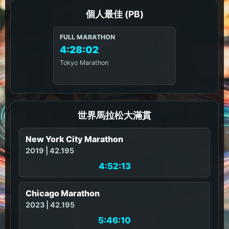
個人最佳 (PB)
FULL MARATHON
4:28:02
Tokyo Marathon
世界馬拉松大滿貫
New York City Marathon
2019 | 42.195
4:52:13
Chicago Marathon
2023 | 42.195
5:46:10