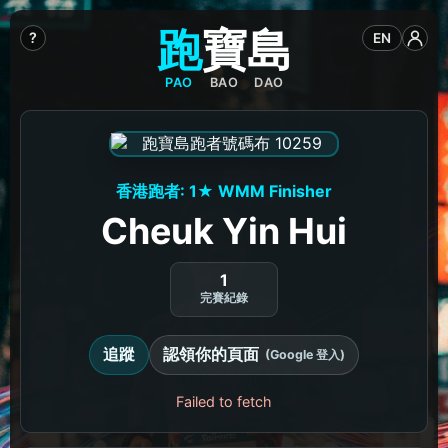
跑
寶
島
?
EN
PAO
BAO
DAO
香港跑者: 1★ WMM Finisher
Cheuk Yin Hui
1
完賽紀錄
追蹤
認領你的頁面
(Google 登入)
Failed to fetch