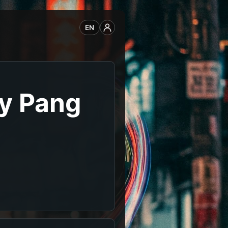
EN
y Pang