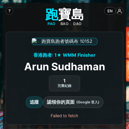
跑
寶
島
?
EN
PAO
BAO
DAO
香港跑者: 1★ WMM Finisher
Arun Sudhaman
1
完賽紀錄
追蹤
認領你的頁面
(Google 登入)
Failed to fetch