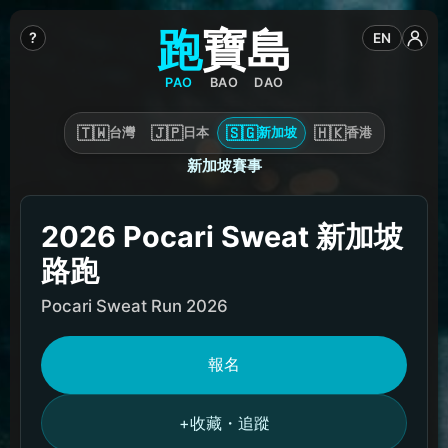
跑
寶
島
?
EN
PAO
BAO
DAO
🇹🇼
🇯🇵
🇸🇬
🇭🇰
台灣
日本
新加坡
香港
新加坡賽事
2026 Pocari Sweat 新加坡
路跑
Pocari Sweat Run 2026
報名
收藏・追蹤
+