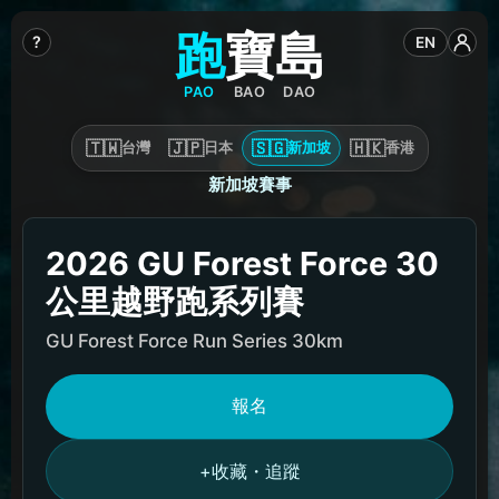
跑
寶
島
?
EN
PAO
BAO
DAO
🇹🇼
🇯🇵
🇸🇬
🇭🇰
台灣
日本
新加坡
香港
新加坡賽事
2026 GU Forest Force 30
公里越野跑系列賽
GU Forest Force Run Series 30km
報名
收藏・追蹤
+