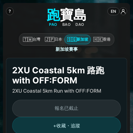
跑
寶
島
?
EN
PAO
BAO
DAO
🇹🇼
🇯🇵
🇸🇬
🇭🇰
台灣
日本
新加坡
香港
新加坡賽事
2XU Coastal 5km 路跑
with OFF:FORM
2XU Coastal 5km Run with OFF:FORM
報名已截止
收藏・追蹤
+