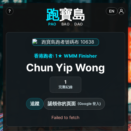
跑
寶
島
?
EN
PAO
BAO
DAO
香港跑者: 1★ WMM Finisher
Chun Yip Wong
1
完賽紀錄
追蹤
認領你的頁面
(Google 登入)
Failed to fetch