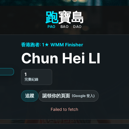
跑
寶
島
PAO
BAO
DAO
香港跑者: 1★ WMM Finisher
Chun Hei LI
1
完賽紀錄
追蹤
認領你的頁面
(Google 登入)
Failed to fetch