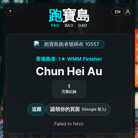
跑
寶
島
?
EN
PAO
BAO
DAO
香港跑者: 1★ WMM Finisher
Chun Hei Au
1
完賽紀錄
追蹤
認領你的頁面
(Google 登入)
Failed to fetch