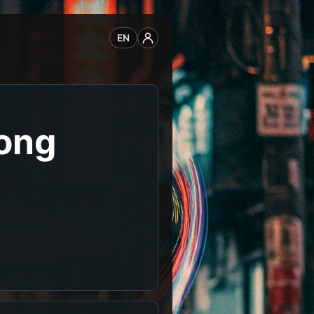
EN
ong