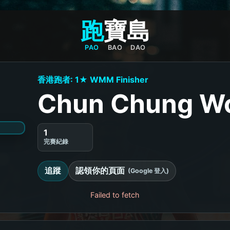
跑
寶
島
PAO
BAO
DAO
香港跑者: 1★ WMM Finisher
Chun Chung W
1
完賽紀錄
追蹤
認領你的頁面
(Google 登入)
Failed to fetch