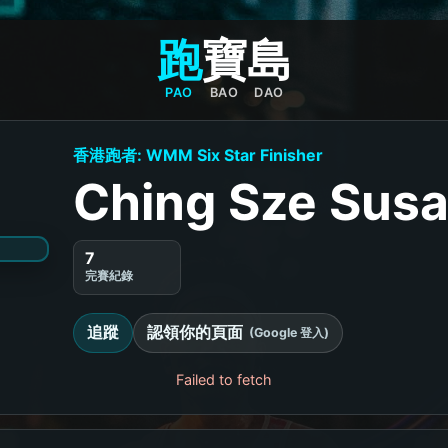
跑
寶
島
PAO
BAO
DAO
香港跑者: WMM Six Star Finisher
Ching Sze Sus
7
完賽紀錄
追蹤
認領你的頁面
(Google 登入)
Failed to fetch