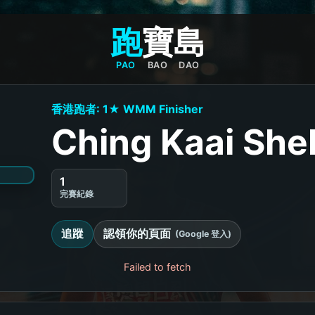
跑
寶
島
PAO
BAO
DAO
香港跑者: 1★ WMM Finisher
Ching Kaai She
1
完賽紀錄
追蹤
認領你的頁面
(Google 登入)
Failed to fetch