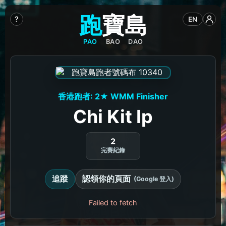
跑
寶
島
?
EN
PAO
BAO
DAO
香港跑者: 2★ WMM Finisher
Chi Kit Ip
2
完賽紀錄
追蹤
認領你的頁面
(Google 登入)
Failed to fetch