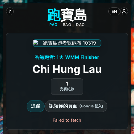
跑
寶
島
?
EN
PAO
BAO
DAO
香港跑者: 1★ WMM Finisher
Chi Hung Lau
1
完賽紀錄
追蹤
認領你的頁面
(Google 登入)
Failed to fetch