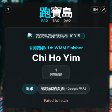
跑
寶
島
?
EN
PAO
BAO
DAO
香港跑者: 1★ WMM Finisher
Chi Ho Yim
1
完賽紀錄
追蹤
認領你的頁面
(Google 登入)
Failed to fetch