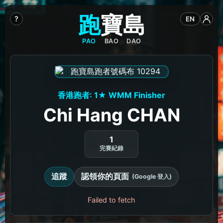
跑
寶
島
?
EN
PAO
BAO
DAO
香港跑者: 1★ WMM Finisher
Chi Hang CHAN
1
完賽紀錄
追蹤
認領你的頁面
(Google 登入)
Failed to fetch