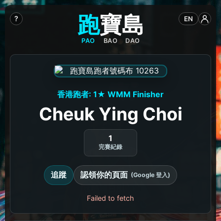
跑
寶
島
?
EN
PAO
BAO
DAO
香港跑者: 1★ WMM Finisher
Cheuk Ying Choi
1
完賽紀錄
追蹤
認領你的頁面
(Google 登入)
Failed to fetch