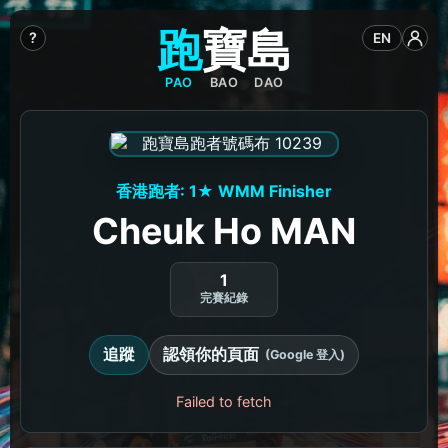
跑
寶
島
?
EN
PAO
BAO
DAO
香港跑者: 1★ WMM Finisher
Cheuk Ho MAN
1
完賽紀錄
追蹤
認領你的頁面
(Google 登入)
Failed to fetch