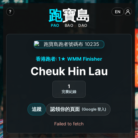
跑
寶
島
?
EN
PAO
BAO
DAO
香港跑者: 1★ WMM Finisher
Cheuk Hin Lau
1
完賽紀錄
追蹤
認領你的頁面
(Google 登入)
Failed to fetch