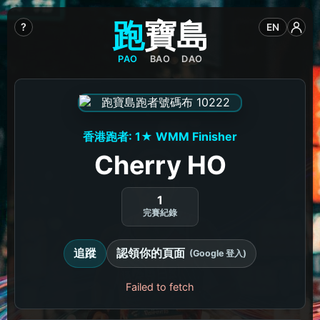
跑
寶
島
?
EN
PAO
BAO
DAO
香港跑者: 1★ WMM Finisher
Cherry HO
1
完賽紀錄
追蹤
認領你的頁面
(Google 登入)
Failed to fetch