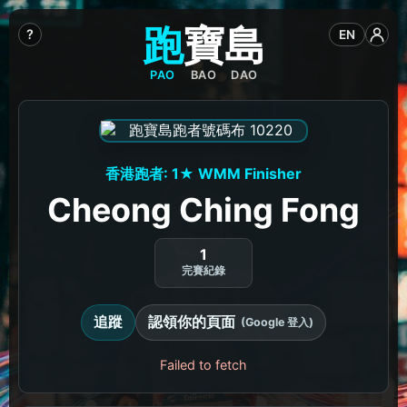
跑
寶
島
?
EN
PAO
BAO
DAO
香港跑者: 1★ WMM Finisher
Cheong Ching Fong
1
完賽紀錄
追蹤
認領你的頁面
(Google 登入)
Failed to fetch