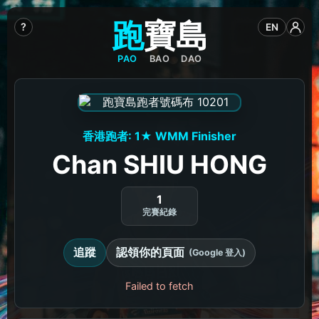
跑
寶
島
?
EN
PAO
BAO
DAO
香港跑者: 1★ WMM Finisher
Chan SHIU HONG
1
完賽紀錄
追蹤
認領你的頁面
(Google 登入)
Failed to fetch