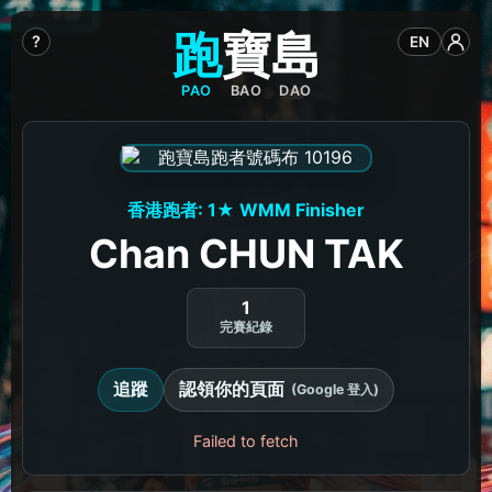
跑
寶
島
?
EN
PAO
BAO
DAO
香港跑者: 1★ WMM Finisher
Chan CHUN TAK
1
完賽紀錄
追蹤
認領你的頁面
(Google 登入)
Failed to fetch