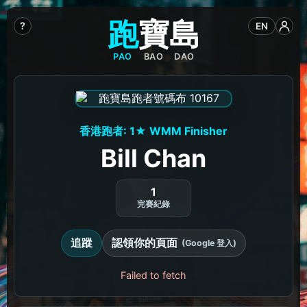
跑
寶
島
?
EN
PAO
BAO
DAO
香港跑者: 1★ WMM Finisher
Bill Chan
1
完賽紀錄
追蹤
認領你的頁面
(Google 登入)
Failed to fetch