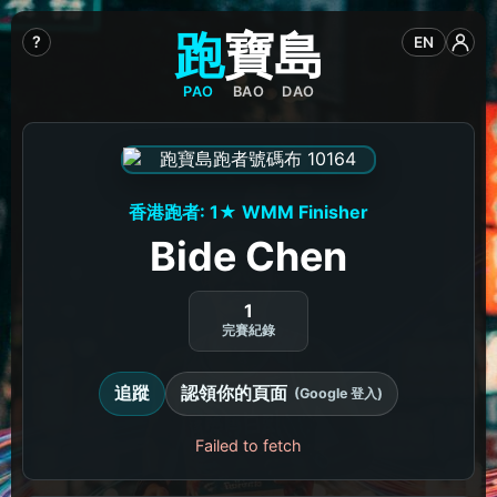
跑
寶
島
?
EN
PAO
BAO
DAO
香港跑者: 1★ WMM Finisher
Bide Chen
1
完賽紀錄
追蹤
認領你的頁面
(Google 登入)
Failed to fetch