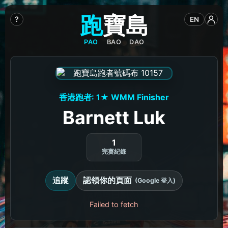
跑
寶
島
?
EN
PAO
BAO
DAO
香港跑者: 1★ WMM Finisher
Barnett Luk
1
完賽紀錄
追蹤
認領你的頁面
(Google 登入)
Failed to fetch