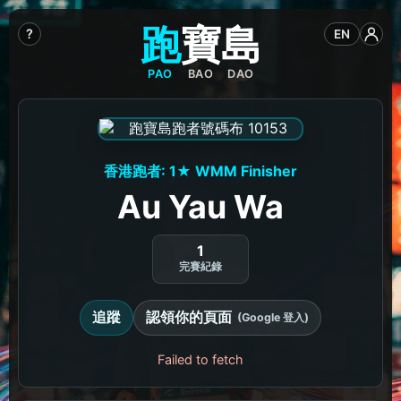
跑
寶
島
?
EN
PAO
BAO
DAO
香港跑者: 1★ WMM Finisher
Au Yau Wa
1
完賽紀錄
追蹤
認領你的頁面
(Google 登入)
Failed to fetch