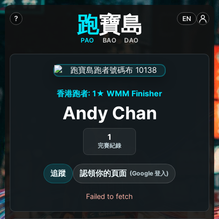
跑
寶
島
?
EN
PAO
BAO
DAO
香港跑者: 1★ WMM Finisher
Andy Chan
1
完賽紀錄
追蹤
認領你的頁面
(Google 登入)
Failed to fetch