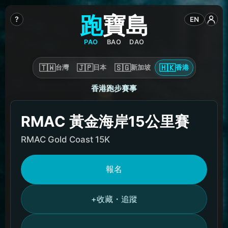
跑
寶
島
?
EN
PAO
BAO
DAO
🇹🇼
🇯🇵
🇸🇬
🇭🇰
台灣
日本
新加坡
香港
香港跑步賽事
RMAC 黃金海岸15公里賽
RMAC Gold Coast 15K
報名
收藏・追蹤
+