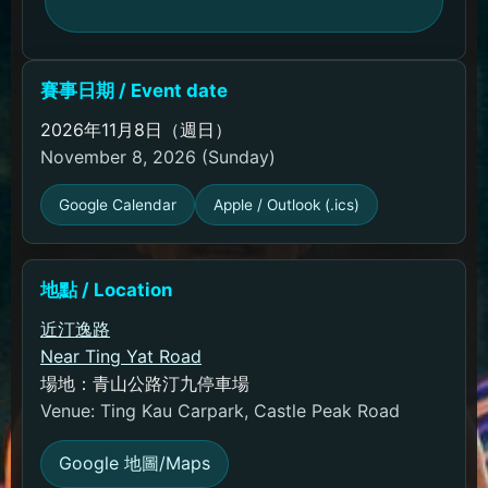
賽事日期 / Event date
2026年11月8日（週日）
November 8, 2026 (Sunday)
Google Calendar
Apple / Outlook (.ics)
地點 / Location
近汀逸路
Near Ting Yat Road
場地：青山公路汀九停車場
Venue: Ting Kau Carpark, Castle Peak Road
Google 地圖/Maps