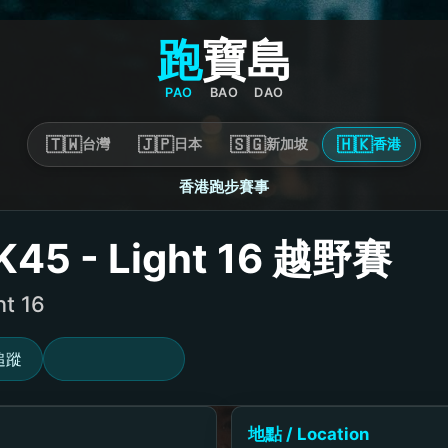
跑
寶
島
PAO
BAO
DAO
🇹🇼
🇯🇵
🇸🇬
🇭🇰
台灣
日本
新加坡
香港
香港跑步賽事
K45 - Light 16 越野賽
ht 16
追蹤
地點 / Location