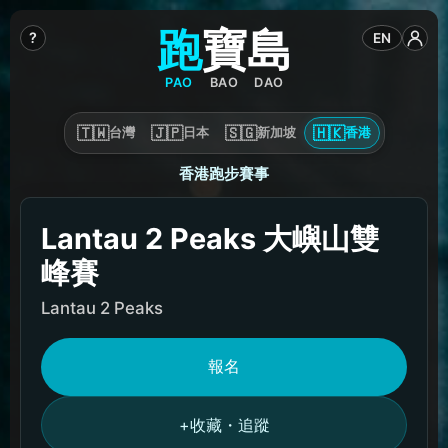
跑
寶
島
?
EN
PAO
BAO
DAO
🇹🇼
🇯🇵
🇸🇬
🇭🇰
台灣
日本
新加坡
香港
香港跑步賽事
Lantau 2 Peaks 大嶼山雙
峰賽
Lantau 2 Peaks
報名
收藏・追蹤
+